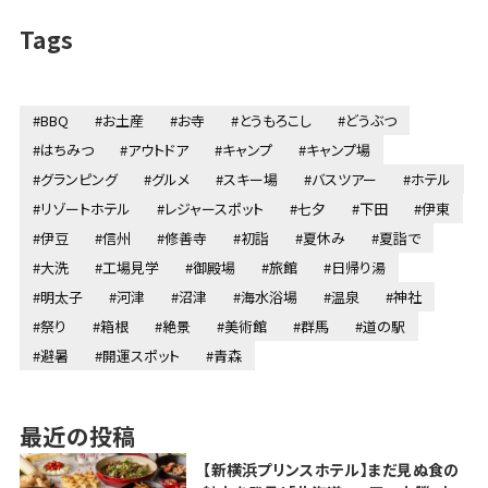
Tags
#BBQ
#お土産
#お寺
#とうもろこし
#どうぶつ
#はちみつ
#アウトドア
#キャンプ
#キャンプ場
#グランピング
#グルメ
#スキー場
#バスツアー
#ホテル
#リゾートホテル
#レジャースポット
#七夕
#下田
#伊東
#伊豆
#信州
#修善寺
#初詣
#夏休み
#夏詣で
#大洗
#工場見学
#御殿場
#旅館
#日帰り湯
#明太子
#河津
#沼津
#海水浴場
#温泉
#神社
#祭り
#箱根
#絶景
#美術館
#群馬
#道の駅
#避暑
#開運スポット
#青森
最近の投稿
【新横浜プリンスホテル】まだ見ぬ食の