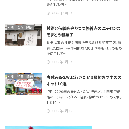
継がれる伝…
2026年6月17日
中部
買う
静岡
技術と伝統を守りつつ修善寺のエッセンス
をまとう和菓子
創業以来の技術と伝統を守り続ける和菓子店。厳
選した国産小豆や可能な限り卵や粉も地元のもの
を使用して…
2026年3月17日
中部
特集
関東
春休み＆G.W.に行きたい‼最旬おすすめス
ポット10選
[PR] 2026年の春休み・G.W.行きたい！ 関東甲信
越のレジャー・グルメ・温泉・旅館のおすすめスポッ
トを10…
2026年2月25日