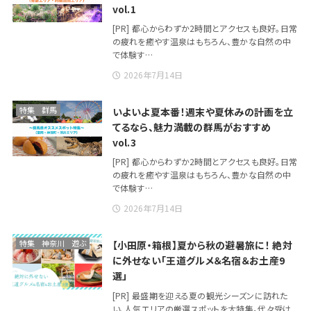
vol.1
[PR] 都心からわずか2時間とアクセスも良好。日常
の疲れを癒やす温泉はもちろん、豊かな自然の中
で体験す…
2026年7月14日
特集
群馬
いよいよ夏本番！週末や夏休みの計画を立
てるなら、魅力満載の群馬がおすすめ
vol.3
[PR] 都心からわずか2時間とアクセスも良好。日常
の疲れを癒やす温泉はもちろん、豊かな自然の中
で体験す…
2026年7月14日
特集
神奈川
遊ぶ
【小田原・箱根】夏から秋の避暑旅に！ 絶対
に外せない「王道グルメ＆名宿＆お土産9
選」
[PR] 最盛期を迎える夏の観光シーズンに訪れた
い、人気エリアの厳選スポットを大特集。代々受け