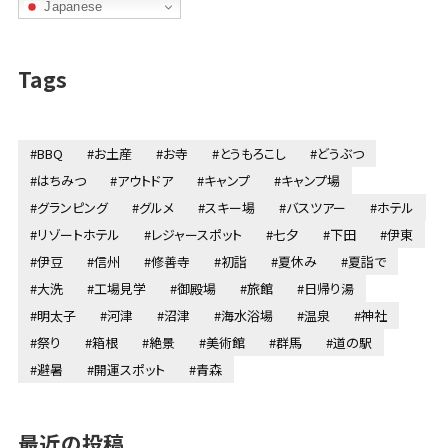
Japanese
Tags
#BBQ
#お土産
#お寺
#とうもろこし
#どうぶつ
#はちみつ
#アウトドア
#キャンプ
#キャンプ場
#グランピング
#グルメ
#スキー場
#バスツアー
#ホテル
#リゾートホテル
#レジャースポット
#七夕
#下田
#伊東
#伊豆
#信州
#修善寺
#初詣
#夏休み
#夏詣で
#大洗
#工場見学
#御殿場
#旅館
#日帰り湯
#明太子
#河津
#沼津
#海水浴場
#温泉
#神社
#祭り
#箱根
#絶景
#美術館
#群馬
#道の駅
#避暑
#開運スポット
#青森
最近の投稿