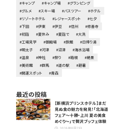
#キャンプ
#キャンプ場
#グランピング
#グルメ
#スキー場
#バスツアー
#ホテル
#リゾートホテル
#レジャースポット
#七夕
#下田
#伊東
#伊豆
#信州
#修善寺
#初詣
#夏休み
#夏詣で
#大洗
#工場見学
#御殿場
#旅館
#日帰り湯
#明太子
#河津
#沼津
#海水浴場
#温泉
#神社
#祭り
#箱根
#絶景
#美術館
#群馬
#道の駅
#避暑
#開運スポット
#青森
最近の投稿
【新横浜プリンスホテル】まだ
見ぬ食の魅力を発見！「北海道
フェア～十勝・上川 夏の美食
めぐり～」で贅沢ブッフェ体験
2026年8月7日