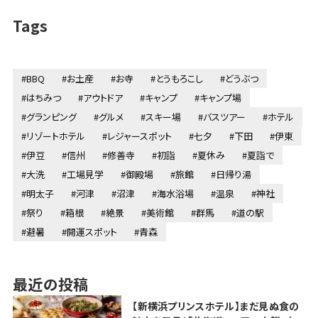
Tags
#BBQ
#お土産
#お寺
#とうもろこし
#どうぶつ
#はちみつ
#アウトドア
#キャンプ
#キャンプ場
#グランピング
#グルメ
#スキー場
#バスツアー
#ホテル
#リゾートホテル
#レジャースポット
#七夕
#下田
#伊東
#伊豆
#信州
#修善寺
#初詣
#夏休み
#夏詣で
#大洗
#工場見学
#御殿場
#旅館
#日帰り湯
#明太子
#河津
#沼津
#海水浴場
#温泉
#神社
#祭り
#箱根
#絶景
#美術館
#群馬
#道の駅
#避暑
#開運スポット
#青森
最近の投稿
【新横浜プリンスホテル】まだ見ぬ食の