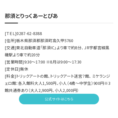
那須とりっくあーとぴあ
[ＴＥＬ]0287-62-8388
[住所]栃木県那須郡那須町高久甲5760
[交通]東北自動車道「那須IC」より車で約8分、 JR宇都宮線黒
磯駅より車で約20分
[営業時間]9:30〜17:00 ※8月は9:00〜17:30
[定休日]無休
[料金]トリックアートの館、トリックアート迷宮？館、 ミケランジ
ェロ館：各入館料大人1,500円、小人（4歳～中学生）900円※3
館共通券あり（大人2,900円、小人2,000円）
公式サイトはこちら