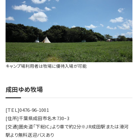
キャンプ場利用者は牧場に優待入場が可能
成田ゆめ牧場
[ＴＥＬ]0476-96-1001
[住所]千葉県成田市名木730ｰ3
[交通]圏央道「下総IC」より車で約2分※JR成田駅または滑河
駅より無料送迎バスあり