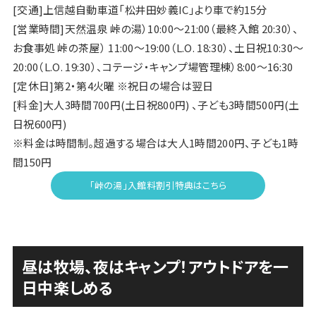
[交通]上信越自動車道「松井田妙義IC」より車で約15分
[営業時間]天然温泉 峠の湯）10:00〜21:00（最終入館 20:30）、
お食事処 峠の茶屋） 11:00〜19:00（L.O. 18:30）、土日祝10:30〜
20:00（L.O. 19:30）、コテージ・キャンプ場管理棟）8:00〜16:30
[定休日]第2・第4火曜 ※祝日の場合は翌日
[料金]大人3時間700円(土日祝800円) 、子ども3時間500円(土
日祝600円)
※料金は時間制。超過する場合は大人1時間200円、子ども1時
間150円
「峠の湯」入館料割引特典はこちら
昼は牧場、夜はキャンプ！アウトドアを一
日中楽しめる