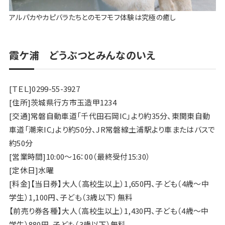
アルパカやカピバラたちとのモフモフ体験は究極の癒し
霞ケ浦 どうぶつとみんなのいえ
[ＴＥＬ]0299-55-3927
[住所]茨城県行方市玉造甲1234
[交通]常磐自動車道「千代田石岡IC」より約35分、東関東自動
車道「潮来IC」より約50分、JR常磐線土浦駅より車またはバスで
約50分
[営業時間]10:00～16：00（最終受付15:30）
[定休日]水曜
[料金]【当日券】大人（高校生以上）1,650円、子ども（4歳～中
学生）1,100円、子ども（3歳以下）無料
【前売り券各種】大人（高校生以上）1,430円、子ども（4歳～中
学生）880円、子ども（3歳以下）無料